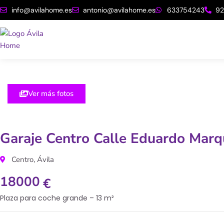
Ir
info@avilahome.es
antonio@avilahome.es
633754243
9
al
contenido
Ver más fotos
Garaje Centro Calle Eduardo Marq
Centro, Ávila
18000
€
Plaza para coche grande – 13 m²