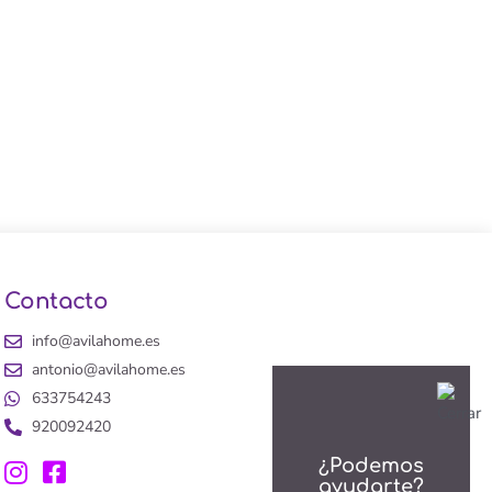
Contacto
info@avilahome.es
antonio@avilahome.es
633754243
920092420
¿Podemos
ayudarte?