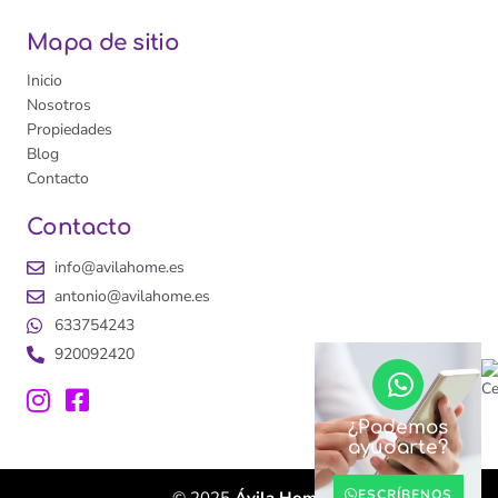
Mapa de sitio
Inicio
Nosotros
Propiedades
Blog
Contacto
Contacto
info@avilahome.es
antonio@avilahome.es
633754243
920092420
¿Podemos
ayudarte?
ESCRÍBENOS
© 2025
Ávila Home